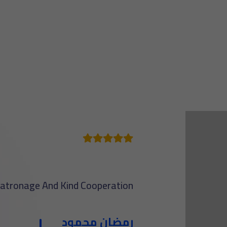
ركة من علي النت
Patronage And Kind Cooperation
حتاج حاجة في مجال
رمضان محمود