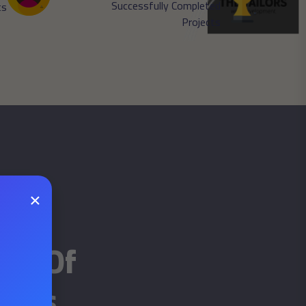
Successfully Completed
ts
Projects
×
ل
nce Of
ices