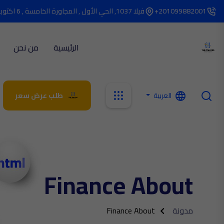
201099882001+
فيلا 1037, الحي الأول , المجاورة الخامسة , 6 اكتوبر
الرئيسية
من نحن
العربية
طلب عرض سعر
Finance About
مدونة
Finance About