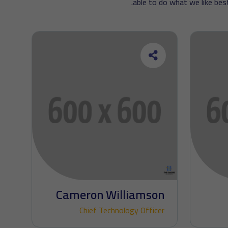
able to do what we like best
Cameron Williamson
Chief Technology Officer