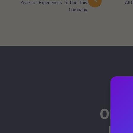
Years of Experiences To Run This
All
Company
Offer
Bus