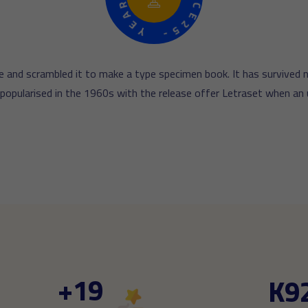
E
E
Y
N
C
-
E
2
5
 and scrambled it to make a type specimen book. It has survived no
 popularised in the 1960s with the release offer Letraset when an 
+
19
K
9