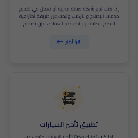
إذا كنت تدير شركة صيانة منزلية أو تعمل في تقديم
خدمات الإصلاح والتركيب وتبحث عن طريقة احترافية
لتنظيم الطلبات وزيادة عدد العملاء، فإن تصميم
تطبيق خدمات صيانة منزلية احترافي هو خطوتك
الأولى نحو التحول الرقمي الحقيقي. في The
اقرأ أكثر
Tailors نساعدك على تطوير تطبيق ذكي يجمع
الفنيين والعملاء والإدارة في منصة واحدة،
اكتشف الآن أهم مواصفات تصميم تطبيق خدمات
صيانة منزلية
تطبيق تأجير السيارات
إذا كنت تمتلك مكتبًا لتأجير السيارات وتبحث عن