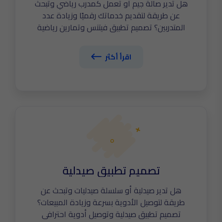
هل تدير صالة جيم أو تعمل كمدرب رياضي وتبحث
عن طريقة لتقديم خدماتك رقميًا وزيادة عدد
المتدربين؟ تصميم تطبيق فيتنس وتمارين رياضية
احترافي يساعدك على تقديم خطط تمارين مخصصة،
متابعة التقدم، وتكامل مع الساعات الذكية. في
اقرأ أكثر
The Tailors نطور تطبيقات لياقة بدنية متطورة
بتقنيات الذكاء الاصطناعي. اكتشف أهم مواصفات
تصميم تطبيق فيتنس ناجح.
تصميم تطبيق صيدلية
هل تدير صيدلية أو سلسلة صيدليات وتبحث عن
طريقة لتوصيل الأدوية بسرعة وزيادة المبيعات؟
تصميم تطبيق صيدلية وتوصيل أدوية احترافي