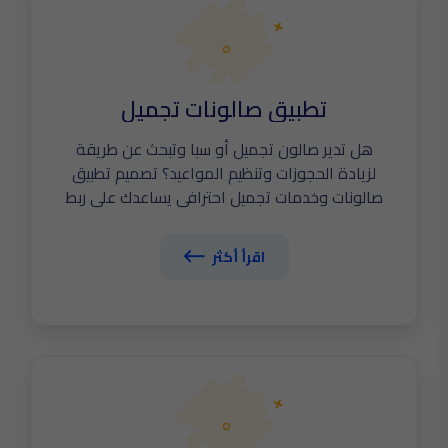
تطبيق صالونات تجميل
هل تدير صالون تجميل أو سبا وتبحث عن طريقة
لزيادة الحجوزات وتنظيم المواعيد؟ تصميم تطبيق
صالونات وخدمات تجميل احترافي يساعدك على ربط
عميلاتك بالصالون مباشرة، حجز فوري للمواعيد،
إدارة الموظفات، وعرض الخدمات بأسعارها.
اقرأ أكثر
اكتشف الآن أهم مواصفات تصميم تطبيق صالون
نسائي ناجح يضع علامتك التجارية في صدارة سوق
التجميل الرقمي.