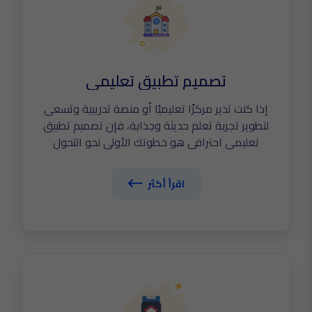
تصميم تطبيق تعليمي
إذا كنت تدير مركزًا تعليميًا أو منصة تدريبية وتسعى
لتطوير تجربة تعلم حديثة وجذابة، فإن تصميم تطبيق
تعليمي احترافي هو خطوتك الأولى نحو التحول
الرقمي الفعلي. في The Tailors نساعدك على بناء
تطبيق تعليمي متكامل يربط الطلاب والمعلمين
اقرأ أكثر
والإدارة في نظام واحد، مع دروس تفاعلية، اختبارات
ذكية، شاشات متابعة الأداء، والدفع الإلكتروني
للدورات. اكتشف الآن أهم مواصفات تصميم تطبيق
تعليمي