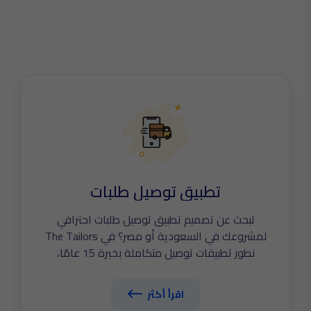
تطبيق توصيل طلبات
تبحث عن تصميم تطبيق توصيل طلبات احترافي
لمشروعك في السعودية أو مصر؟ في The Tailors
نطور تطبيقات توصيل متكاملة بخبرة 15 عامًا،
تربطك بعملائك مباشرة بعيدًا عن عمولات التطبيقات
الوسيطة. تطبيقك يشمل تتبع الطلبات لحظيًا، دفع
اقرأ أكثر
إلكتروني آمن، لوحة تحكم ذكية، وتجربة استخدام