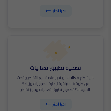
يساعدك على ربط المرضى بصيدليتك مباشرة، طلب
الأدوية بالوصفات الطبية، توصيل سريع للمنزل،
اقرأ أكثر
ومتابعة المخزون. في The Tailors نطور تطبيقات
صيدلية متطورة. اكتشف الآن أهم مواصفات تصميم
تطبيق صيدلية ناجح.
تصميم تطبيق فعاليات
هل تنظم فعاليات أو تدير منصة لبيع التذاكر وتبحث
عن طريقة احترافية لإدارة الحجوزات وزيادة
المبيعات؟ تصميم تطبيق فعاليات وحجز تذاكر
احترافي يساعدك على عرض الفعاليات، إدارة
الحجوزات، الدفع الإلكتروني، وتذاكر QR Code آمنة.
اقرأ أكثر
في The Tailors نطور تطبيقات فعاليات تنافس