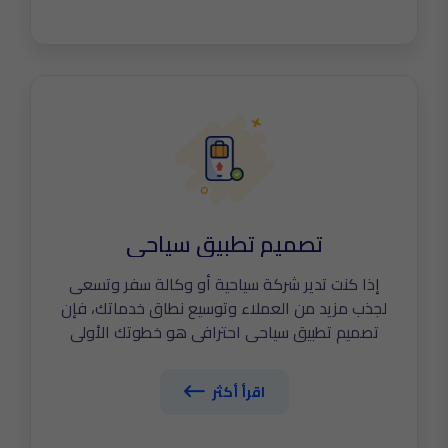
تعكس هوية علامتك التجارية وتزيد مبيعاتك.
تصميم تطبيق سياحي
إذا كنت تدير شركة سياحية أو وكالة سفر وتسعى
لجذب مزيد من العملاء وتوسيع نطاق خدماتك، فإن
تصميم تطبيق سياحي احترافي هو خطوتك الأولى
نحو التحول الرقمي الحقيقي. في The Tailors
نساعدك على تطوير تطبيق سياحي متكامل يتيح
اقرأ أكثر
لعملائك حجز الرحلات والفنادق بسهولة، مع خاصية
تتبّع الحجوزات، والدفع الإلكتروني الآمن، وتجربة