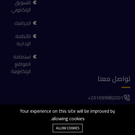
التسويق
الإلكتروني
الجرافيك
الأنظمة
الإدارية
استضافة
المواقع
الإلكترونية
تواصل معنا
201099882001+
فيلا 1037, الحي الأول , المجاورة الخامسة , 6 اكتوبر
Your experience on this site will be improved by
allowing cookies.
agaber@thetailorsdev.com
ALLOW COOKIES