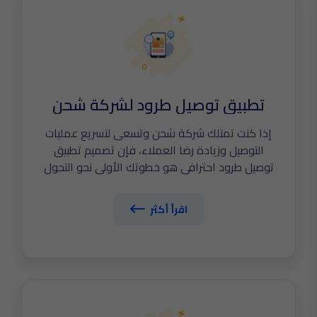
تطبيق توصيل طرود لشركة شحن
وتوصيل
إذا كنت تمتلك شركة شحن وتسعى لتسريع عمليات
التوصيل وزيادة رضا العملاء، فإن تصميم تطبيق
توصيل طرود احترافي هو خطوتك الأولى نحو التحول
الرقمي. في The Tailors نساعدك على تطوير تطبيق
ذكي يربط السائقين والإدارة والعملاء في نظام
اقرأ أكثر
واحد لتتبع الشحنات، وجدولة الاستلام والتسليم،
وتوفير تقارير فورية عن حالة الطلبات والدفع
الإلكتروني. اكتشف الآن مواصفات تصميم تطبيق
لشركة شحن