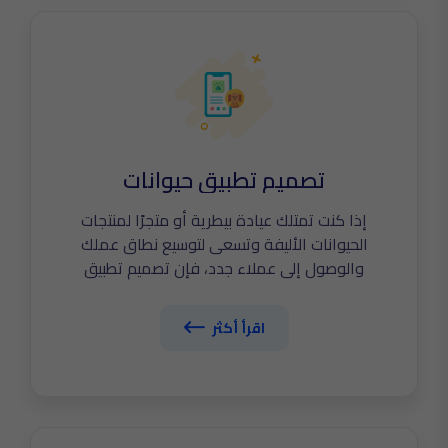
تصميم تطبيق حيوانات
إذا كنت تمتلك عيادة بيطرية أو متجرًا لمنتجات
الحيوانات الأليفة وتسعى لتوسيع نطاق عملك
والوصول إلى عملاء جدد، فإن تصميم تطبيق
حيوانات احترافي هو خطوتك الأولى نحو التميز
الرقمي. في The Tailors نساعدك على تطوير تطبيق
اقرأ أكثر
متكامل يتيح للمستخدمين حجز المواعيد البيطرية،
شراء المنتجات، وتتبع الرعاية الصحية لحيواناتهم
بسهولة. اكتشف الآن أبرز مزايا تصميم تطبيق
حيوانات يواكب احتياجات السوق ويعزز ولاء عملائك.