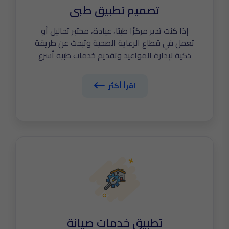
تصميم تطبيق طبي
إذا كنت تدير مركزًا طبيًا، عيادة، مختبر تحاليل أو
تعمل في قطاع الرعاية الصحية وتبحث عن طريقة
ذكية لإدارة المواعيد وتقديم خدمات طبية أسرع
وأكثر احترافية، فإن تصميم تطبيق طبي احترافي
هو خطوتك الأولى نحو التحول الرقمي الحقيقي.
اقرأ أكثر
في The Tailors نساعدك على تطوير تطبيق طبي
متكامل يربط المرضى والأطباء والإدارة في منصة
واحدة، مع حجز مواعيد فوري، اكتشف الآن أهم
مواصفات تصميم تطبيق طبي
تطبيق خدمات صيانة