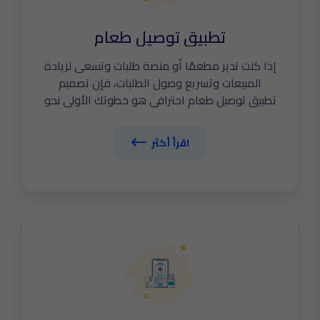
تطبيق توصيل طعام
إذا كنت تدير مطعمًا أو منصة طلبات وتسعى لزيادة
المبيعات وتسريع وصول الطلبات، فإن تصميم
تطبيق توصيل طعام احترافي هو خطوتك الأولى نحو
التحول الرقمي الحقيقي. في The Tailors نساعدك
على تطوير تطبيق ذكي يربط العملاء والمطاعم
اقرأ أكثر
والسائقين في منظومة واحدة، مع تتبّع مباشر،
قوائم طعام تفاعلية، عروض ديناميكية، والدفع
الإلكتروني السريع. اكتشف الآن أهم مواصفات
تصميم تطبيق توصيل طعام