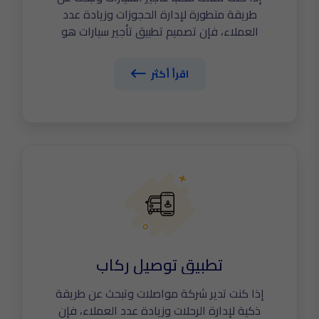
طريقة متطورة لإدارة الحجوزات وزيادة عدد
العملاء، فإن تصميم تطبيق تأجير سيارات هو
خطوتك الأولى نحو التحول الرقمي الحقيقي. في
The Tailors نساعدك على تطوير تطبيق ذكي يجمع
اقرأ أكثر
السيارات، الفروع، السائقين، والعملاء في منصة
واحدة، مع نظام حجز فوري، عقود رقمية، تسعير
مرن، وتتبع للمركبات لضمان تجربة سلسة لكل
الأطراف. اكتشف الآن أهم مواصفات تصميم تطبيق
سيارات
تطبيق توصيل ركاب
إذا كنت تدير شركة مواصلات وتبحث عن طريقة
ذكية لإدارة الرحلات وزيادة عدد العملاء، فإن