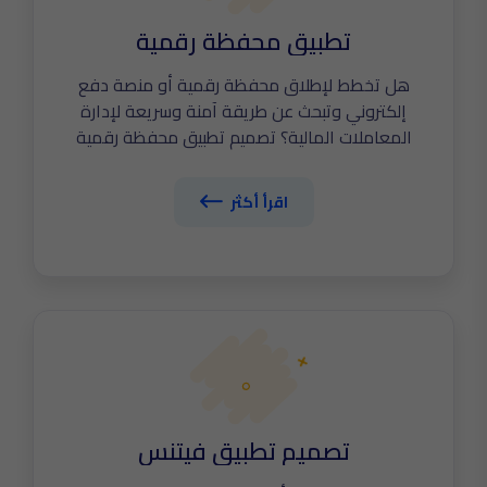
تطبيق محفظة رقمية
هل تخطط لإطلاق محفظة رقمية أو منصة دفع
إلكتروني وتبحث عن طريقة آمنة وسريعة لإدارة
المعاملات المالية؟ تصميم تطبيق محفظة رقمية
احترافي يساعدك على تقديم خدمات الدفع،
التحويلات، والمدخرات في تطبيق واحد. في The
اقرأ أكثر
Tailors نطور تطبيقات FinTech آمنة بمعايير عالمية
تواكب قطاع التقنية المالية المتنامي. اكتشف الآن
أهم مواصفات تصميم تطبيق محفظة رقمية ناجح.
تصميم تطبيق فيتنس