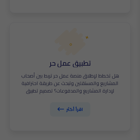
Webook وPlatinumlist. اكتشف الآن أهم
مواصفات تصميم تطبيق فعاليات ناجح.
تطبيق عمل حر
هل تخطط لإطلاق منصة عمل حر تربط بين أصحاب
المشاريع والمستقلين وتبحث عن طريقة احترافية
لإدارة المشاريع والمدفوعات؟ تصميم تطبيق
فريلانسر وعمل حر احترافي يساعدك على بناء سوق
رقمي يضم آلاف المستقلين، نظام عروض وعقود،
اقرأ أكثر
ومدفوعات آمنة. في The Tailors نطور تطبيقات
Gig Economy تنافس مستقل وخمسات. اكتشف
الآن أهم مواصفاته.