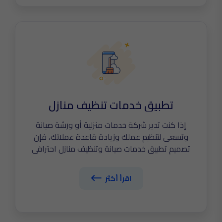
استخدام ذكية تُبرز هوية علامتك السياحية. تعرّف
الآن على أبرز مميزات تصميم تطبيق سياحي:
تطبيق خدمات تنظيف منازل
إذا كنت تدير شركة خدمات منزلية أو ورشة صيانة
وتسعى لتنظيم عملك وزيادة قاعدة عملائك، فإن
تصميم تطبيق خدمات صيانة وتنظيف منازل احترافي
هو الحل الأمثل لتحويل نشاطك إلى مشروع رقمي
ناجح. في The Tailors نطوّر لك تطبيقًا متكاملًا
اقرأ أكثر
يجمع بين خدمات الصيانة وخدمات التنظيف ، مع
نظام حجز ذكي، وتتبّع لحظي للفنيين والعمال،
ودفع إلكتروني آمن، وتجربة استخدام مميزة