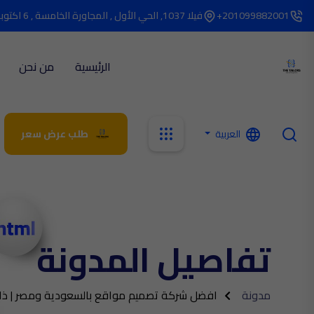
201099882001+
فيلا 1037, الحي الأول , المجاورة الخامسة , 6 اكتوبر
الرئيسية
من نحن
العربية
طلب عرض سعر
تفاصيل المدونة
مدونة
افضل شركة تصميم مواقع بالسعودية​ ومصر | ذا ت