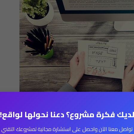
ديك فكرة مشروع؟ دعنا نحولها لواقع!
تواصل معنا الآن واحصل على استشارة مجانية لمشروعك التقني
اقع الكترونية​
لم يعد رفاهية يمكنك الاستغناء عنها، بل اصبح