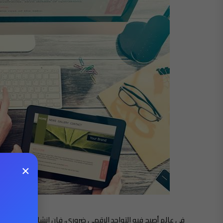
×
ل
في عالم أصبح فيه التواجد الرقمي ضروري، فان انشاء و
تصميم مو