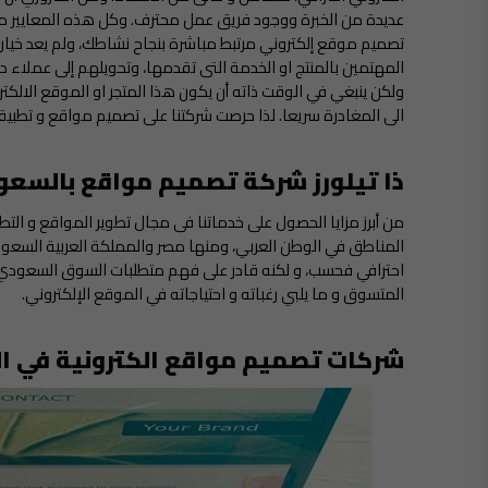
عديدة من الخبرة ووجود فريق عمل محترف. وكل هذه المعايير م
تصميم موقع إلكتروني مرتبط مباشرة بنجاح نشاطك، ولم يعد خيار
المهتمين بالمنتج او الخدمة التى تقدمها، وتحويلهم إلى عملاء دا
ولكن ينبغي في الوقت ذاته أن يكون هذا المتجر او الموقع الالكتر
الى المغادرة سريعا. لذا حرصت شركتنا على تصميم مواقع و تطبيق
ذا تيلورز شركة تصميم مواقع بالسعود
من أبرز مزايا الحصول على خدماتنا فى مجال تطوير المواقع و ال
المناطق في الوطن العربي، ومنها مصر والمملكة العربية السعودي
احترافي فحسب، و لكنه قادر على فهم متطلبات السوق السعودي وا
المتسوق و ما يلبي رغباته و احتياجاته في الموقع الإلكتروني.
شركات تصميم مواقع الكترونية في ا