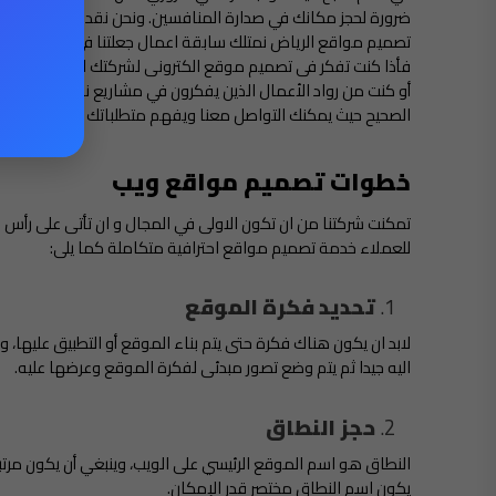
ضرورة لحجز مكانك في صدارة المنافسين. ونحن نقدم مجموعة 
تصميم مواقع الرياض​ نمتلك سابقة اعمال جعلتنا فى مقدمة شر
فأذا كنت تفكر فى تصميم موقع الكترونى لشركتك او مؤسستك ا
أو كنت من رواد الأعمال الذين يفكرون في مشاريع ناجحة او كنت 
الصحيح حيث يمكنك التواصل معنا ويفهم متطلباتك واهدافك ثم ت
خطوات تصميم مواقع ويب
تمكنت شركتنا من ان تكون الاولى في المجال و ان تأتى على ر
للعملاء خدمة تصميم مواقع احترافية متكاملة كما يلى:
تحديد فكرة الموقع
لابد ان يكون هناك فكرة حتى يتم بناء الموقع أو التطبيق عليها،
اليه جيدا ثم يتم وضع تصور مبدئى لفكرة الموقع وعرضها عليه.
حجز النطاق
النطاق هو اسم الموقع الرئيسي على الويب، وينبغي أن يكون مرت
يكون اسم النطاق مختصر قدر الإمكان.