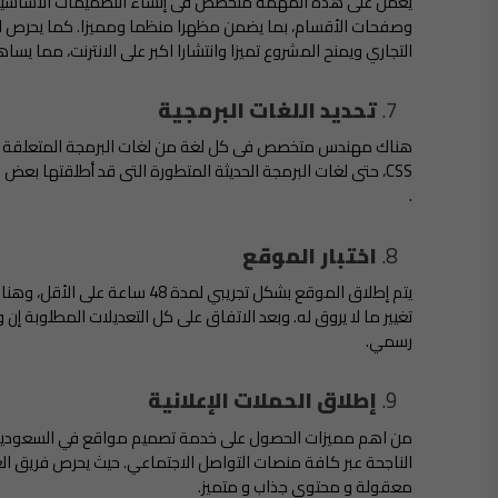
يعمل على هذه المهمة متخصص فى إنشاء التصميمات الأساسية 
وصفحات الأقسام، بما يضمن مظهرا منظما ومميزا. كما يحرص المص
التجاري ويمنح المشروع تميزا وانتشارا اكبر على الانترنت، مما يسا
تحديد اللغات البرمجية
CSS، حتى لغات البرمجة الحديثة المتطورة التى قد أطلقتها بع
.
اختبار الموقع
يتم إطلاق الموقع بشكل تجريبي لم
تغيير ما لا يروق له. وبعد الاتفاق على كل التعديلات المطلوبة 
رسمي.
إطلاق الحملات الإعلانية
من اهم مميزات الحصول على خدمة تصميم مواقع في السعودية، 
الناجحة عبر كافة منصات التواصل الاجتماعي. حيث يحرص فريق ال
معقولة و محتوى جذاب و متميز.