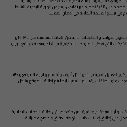
للموقع، حيث يقوم بإنشاء تصميمات مخصصة للصفحة الرئيسية
مم علي تنفيذ تصميم غير تقليدي، يعبر عن الهوية البصرية للنشاط
هم في ترسيخ العلامة التجارية في أذهان العملاء.
هناك مهندس متخصص فى كل لغة من لغات البرمجة المتعلقة بتطوير المواقع و التطبيقات، بداية من اللغات الأساسية مثل HTML و
ض الشركات التي تعطي المزيد من الاحترافية في أداء وسرعة مواقع الويب
دة 48 ساعة على الأقل، وهنا يكون للعميل الحرية فى تجربة كل أدوات و أقسام و اجزاء الموقع و طلب
إن وجدت و اى اضافات يرغب بها العميل ايضا يتم إطلاق الموقع بشكل
هو أن الشركة لديها فريق من متخصص في اطلاق الحملات الاعلانية
عمل على إطلاق إعلانات ذات استهداف دقيق و صحيح و ميزانية