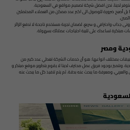
توفر لدينا، نحن افضل شركة تصميم مواقع في السعودية.
ا بل أصبح ضرورة للوصول الى اكبر عدد ممكن من العملاء المحتملين
ئمين.
ونى جذاب واحترافي و سريع، لضمان تجربة مستخدم ناجحة لا تدفع الزائر
ات مبتكرة تساعدك على تلبية احتياجات عملائك بسهولة.
ية​ ومصر
تطبيقات بمختلف انواعها: هو أن خدمات الشركة تغطي عدد كبير من
ة. ونتميز بوجود فريق عمل محترف لدينا لا يقوم بتطوير موقع مبتكر و
لعربي، ومعرفة ما يبحث عنه بدقة. ثم يتم تنفيذ كل ما يبحث عنه
لسعودية