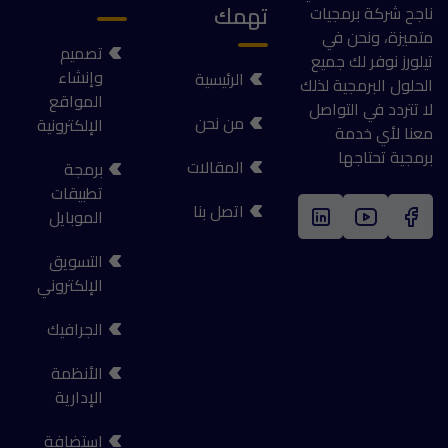
تهمك
ناجح شركة برمجيات
متميزة، ونحن في
تصميم
تيلورز نوفر لك جميع
وإنشاء
الرئيسية
الحلول البرمجية لذلك
المواقع
لا تتردد في التواصل
من نحن
الإلكترونية
معنا لأي خدمة
برمجية تحتاجها
المقالات
برمجة
تطبيقات
اتصل بنا
الموبايل
التسويق
الإلكتروني
الجرافيك
الأنظمة
الإدارية
استضافة