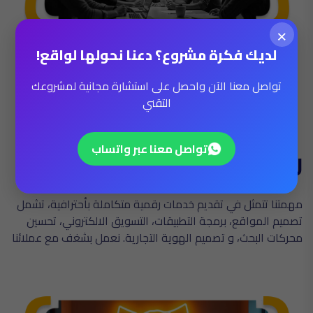
×
لديك فكرة مشروع؟ دعنا نحولها لواقع!
تواصل معنا الآن واحصل على استشارة مجانية لمشروعك
التقني
تواصل معنا عبر واتساب
رسالتنا
مهمتنا تتمثل في تقديم خدمات رقمية متكاملة بأحترافية، تشمل
تصميم المواقع، برمجة التطبيقات، التسويق الالكتروني، تحسين
محركات البحث، و تصميم الهوية التجارية. نعمل بشغف مع عملائنا
للوصول إلى أهدافهم سريعا، مع ضمان الكفاءة وتحقيق تجربة
فريدة ونتائج ملموسة.