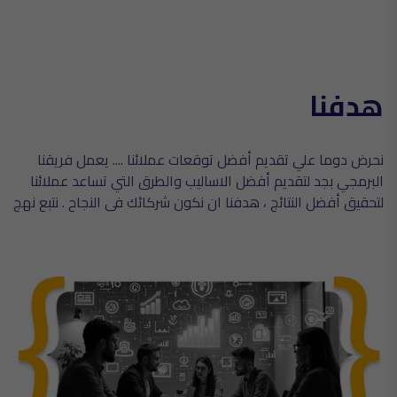
هدفنا
نحرض دوما علي تقديم أفضل توقعات عملائنا .... يعمل فريقنا
البرمجي بجد لتقديم أفضل الاساليب والطرق التي تساعد عملائنا
لتحقيق أفضل النتائج ، هدفنا ان نكون شركائك في النجاح . نتبع نهج
ادارة المشاريع بواسطة تعين مدير مشروع لمتابعة سير الخطط
ودراسة الاسواق والمنافسين وذلك لتقديم افضل الحلول البرمجية
و التصاميم الفريدة واسعار منافسة .