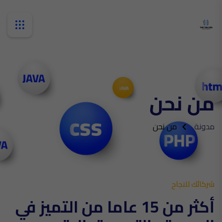
من نحن
مدونة
من نحن
شركائك للنجاح
أكثر من 15 عاما من التميز في