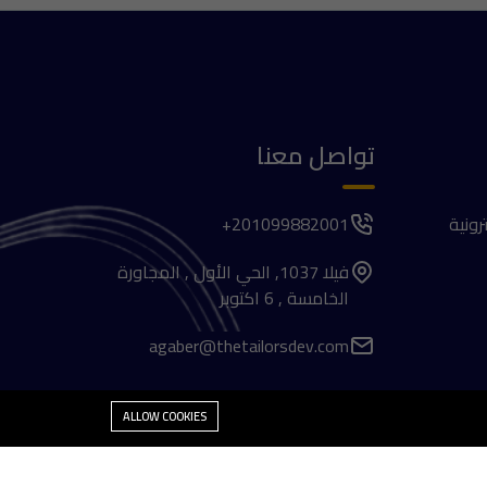
تواصل معنا
رونية
201099882001+
فيلا 1037, الحي الأول , المجاورة
الخامسة , 6 اكتوبر
agaber@thetailorsdev.com
ALLOW COOKIES