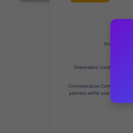
Product knowle
Deliverables: Create delivera
Communication: Communicate the 
partners within your product ar