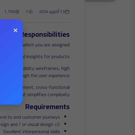
13 أكتوبر 2024
1
1,790
×
Responsibilities
ل
t area to which you are assigned.
 impact and insights for products.
lows, low fidelity wireframes, high
oblems through the user experience.
team department, cross-functional
nguage that simplifies complexity.
Requirements
 end to end customer journeys
5+ years of industry experience in interactive design and / or visual design
Excellent interpersonal skills