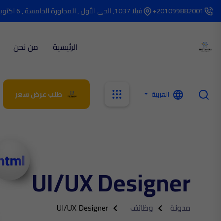
201099882001+
فيلا 1037, الحي الأول , المجاورة الخامسة , 6 اكتوبر
الرئيسية
من نحن
العربية
طلب عرض سعر
UI/UX Designer
مدونة
وظائف
UI/UX Designer