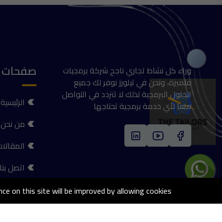
صفحات 
وراء كل نشاط تجاري ناجح شركة برمجيات
متميزة، ونحن في تيلورز نوفر لك جميع
الحلول البرمجية لذلك لا تتردد في التواصل
الرئيسية
معنا لأي خدمة برمجية تحتاجها
من نحن
المقالا
اتصل بنا
nce on this site will be improved by allowing cookies.