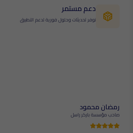
دعم مستمر
نوفر تحديثات وحلول فورية لدعم التطبيق
رمضان محمود
ياسين
صاحب مؤسسة باركر راسل
مدير تن