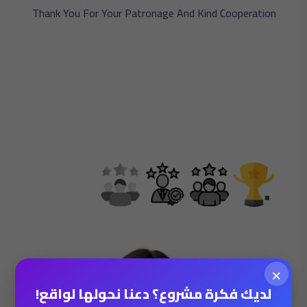
ت
Thank You For Your Patronage And Kind Cooperation
شركة
م
والاخلا
في
الاستجا
الشكر و
×
لديك فكرة مشروع؟ دعنا نحولها لواقع!