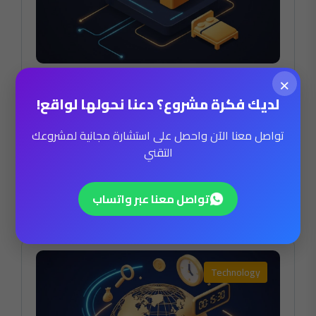
×
برمجة نظام حجوزات فنادق وشقق
فندقية أونلاين
لديك فكرة مشروع؟ دعنا نحولها لواقع!
تواصل معنا الآن واحصل على استشارة مجانية لمشروعك
By
Ahmed Gaber
التقني
فبراير 18, 2026
اقرأ أكثر
تواصل معنا عبر واتساب
Technology