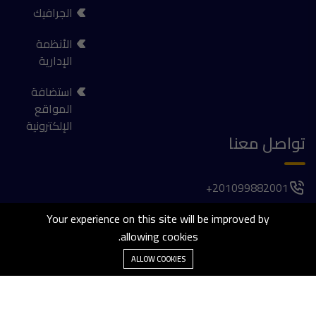
الجرافيك
الأنظمة
الإدارية
استضافة
المواقع
الإلكترونية
تواصل معنا
201099882001+
فيلا 1037, الحي الأول , المجاورة الخامسة , 6 اكتوبر
Your experience on this site will be improved by
allowing cookies.
agaber@thetailorsdev.com
ALLOW COOKIES