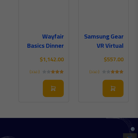
Wayfair
Samsung Gear
Basics Dinner
VR Virtual
Plate Storage
Reality
$1,142.00
$557.00
Headset
(Digital)
(:عدد)
(:عدد)