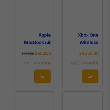
Apple
Xbox One
MacBook Air
Wireless
Retina 12-Inch
Controller
$450.50
$1,255.00
$530.00
Laptop
Black Color
(:عدد)
(:عدد)