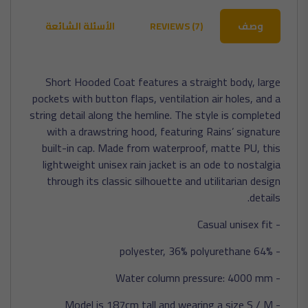
وصف
REVIEWS (7)
الأسئلة الشائعة
Short Hooded Coat features a straight body, large
pockets with button flaps, ventilation air holes, and a
string detail along the hemline. The style is completed
with a drawstring hood, featuring Rains’ signature
built-in cap. Made from waterproof, matte PU, this
lightweight unisex rain jacket is an ode to nostalgia
through its classic silhouette and utilitarian design
details.
- Casual unisex fit
- 64% polyester, 36% polyurethane
- Water column pressure: 4000 mm
- Model is 187cm tall and wearing a size S / M