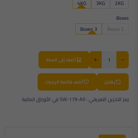
4KG
3KG
2KG
Boxes:
3 Boxes
2 Boxes
أضف إلى السلة
يقارن
أضف قائمة الرغبات
رمز التخزين التعريفي :
SW-179-A0
في الأوراق المالية