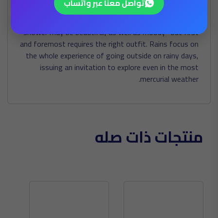
تواصل معنا عبر واتساب
days each year. Arising from these rainy weather
conditions comes the attitude that a quick rain
shower may be beautiful, as well as moody- but first
and foremost requires the right outfit. Rains focus on
the whole experience of going outside on rainy days,
issuing an invitation to explore even in the most
mercurial weather.
منتجات ذات صله