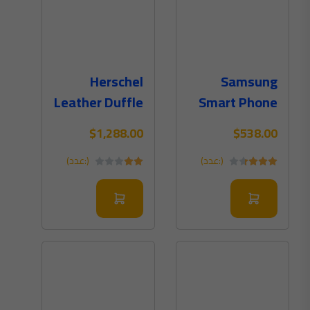
Herschel
Samsung
Leather Duffle
Smart Phone
Bag In Brown
(Digital)
$1,288.00
$538.00
Color
(:عدد)
(:عدد)