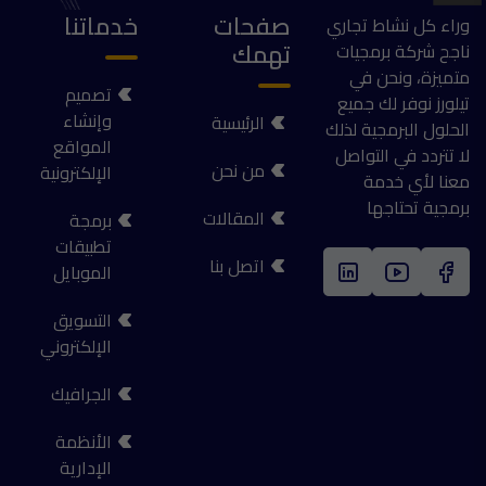
صفحات
خدماتنا
وراء كل نشاط تجاري
تهمك
ناجح شركة برمجيات
متميزة، ونحن في
تصميم
تيلورز نوفر لك جميع
وإنشاء
الرئيسية
الحلول البرمجية لذلك
المواقع
لا تتردد في التواصل
من نحن
الإلكترونية
معنا لأي خدمة
برمجية تحتاجها
المقالات
برمجة
تطبيقات
اتصل بنا
الموبايل
التسويق
الإلكتروني
الجرافيك
الأنظمة
الإدارية