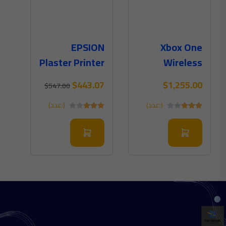
EPSION
Xbox One
Plaster Printer
Wireless
Controller
$443.07
$1,255.00
$547.00
Black Color
(:عدد)
(:عدد)