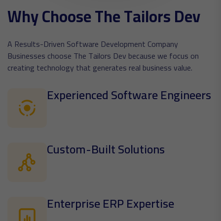
W
h
y
C
h
o
o
s
e
T
h
e
T
a
i
l
o
r
s
D
e
v
A Results-Driven Software Development Company
Businesses choose The Tailors Dev because we focus on
creating technology that generates real business value.
Experienced Software Engineers
Custom-Built Solutions
Enterprise ERP Expertise