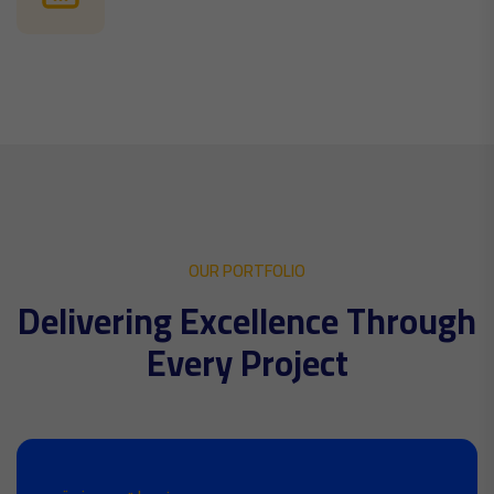
OUR PORTFOLIO
D
e
l
i
v
e
r
i
n
g
E
x
c
e
l
l
e
n
c
e
T
h
r
o
u
g
h
E
v
e
r
y
P
r
o
j
e
c
t