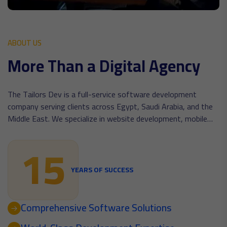
ABOUT US
M
o
r
e
T
h
a
n
a
D
i
g
i
t
a
l
A
g
e
n
c
y
The Tailors Dev is a full-service software development
company serving clients across Egypt, Saudi Arabia, and the
Middle East. We specialize in website development, mobile
app development, custom software solutions, ERP
15
implementation, UI/UX design, and digital marketing services.
Our mission is to help businesses leverage technology to
increase efficiency, improve customer experiences, and drive
YEARS OF SUCCESS
sustainable growth through innovative digital solutions.
Comprehensive Software Solutions