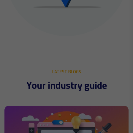
LATEST BLOGS
Y
o
u
r
i
n
d
u
s
t
r
y
g
u
i
d
e