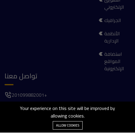
الإلكتروني
الجرافيك
الأنظمة
الإدارية
استضافة
المواقع
الإلكترونية
تواصل معنا
201099882001+
فيلا 1037, الحي الأول , المجاورة الخامسة , 6 اكتوبر
Your experience on this site will be improved by
allowing cookies.
agaber@thetailorsdev.com
ALLOW COOKIES