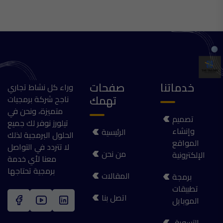
خدماتنا
صفحات
وراء كل نشاط تجاري
تهمك
ناجح شركة برمجيات
متميزة، ونحن في
تصميم
تيلورز نوفر لك جميع
وإنشاء
الرئيسية
الحلول البرمجية لذلك
المواقع
لا تتردد في التواصل
من نحن
الإلكترونية
معنا لأي خدمة
برمجية تحتاجها
المقالات
برمجة
تطبيقات
اتصل بنا
الموبايل
التسويق