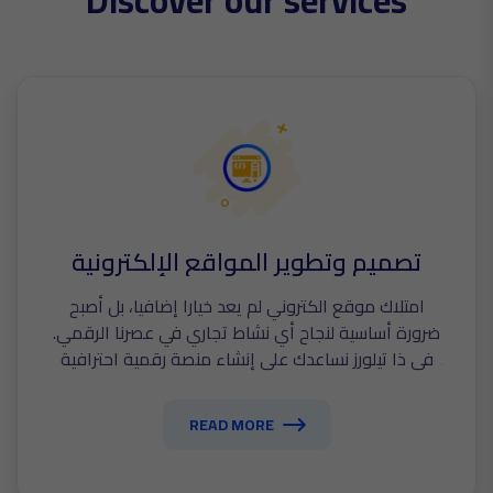
D
i
s
c
o
v
e
r
o
u
r
s
e
r
v
i
c
e
s
تصميم وتطوير المواقع الإلكترونية
امتلاك موقع الكتروني لم يعد خيارا إضافيا، بل أصبح
ضرورة أساسية لنجاح أي نشاط تجاري في عصرنا الرقمي.
في ذا تيلورز نساعدك على إنشاء منصة رقمية احترافية
تضمن حضورك المميز بين المنافسين، وتحول الزوار إلى
عملاء دائمين.
READ MORE