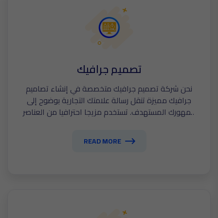
تصميم جرافيك
نحن شركة تصميم جرافيك متخصصة في إنشاء تصاميم
جرافيك مميزة تنقل رسالة علامتك التجارية بوضوح إلى
جمهورك المستهدف. تستخدم مزيجا احترافيا من العناصر
البصرية واللفظية التى تعكس قيم شركتك ورؤيتها بدقة.
مع التركيز على الجانب الجمالي لتصميماتنا لضمان جذب
READ MORE
الانتباه.